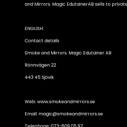
and Mirrors. Magic EdutainerAB sells to privat
ENGLISH:
Contact details
Smoke and Mirrors. Magic Edutainer AB
Rönnvägen 22
443 45 Sjövik
Web: www.smokeandmirrors.se
Email: magic@smokeandmirrors.se
Telephone: 073-809 05 97