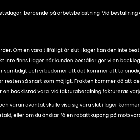
betsdagar, beroende på arbetsbelastning. Vid beställning
der. Om en vara tillfälligt är slut i lager kan den inte bes
t inte finns i lager när kunden beställer gör vi en backlog
r samtidigt och vi bedömer att det kommer att ta onödig
r resten så snart som möjligt. Frakten kommer då att deb
r en backlistad vara. Vid fakturabetalning faktureras varj
ch varan oväntat skulle visa sig vara slut i lager kommer 
tald, eller om du önskar få en rabattkupong på motsvar