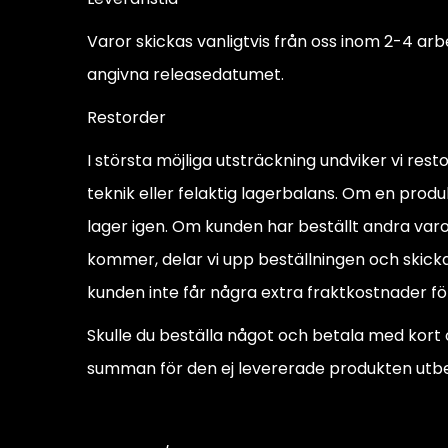
Varor skickas vanligtvis från oss inom 2-4 ar
angivna releasedatumet.
Restorder
I största möjliga utsträckning undviker vi restor
teknik eller felaktig lagerbalans. Om en produk
lager igen. Om kunden har beställt andra varo
kommer, delar vi upp beställningen och skicka
kunden inte får några extra fraktkostnader fö
Skulle du beställa något och betala med kort o
summan för den ej levererade produkten utbe