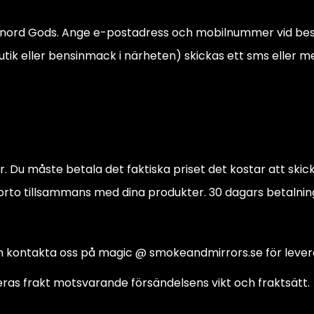
stnord Gods. Ange e-postadress och mobilnummer vid bestä
utik eller bensinmack i närheten) skickas ett sms eller me
. Du måste betala det faktiska priset det kostar att skic
orto tillsammans med dina produkter. 30 dagars betalning
n kontakta oss på magic @ smokeandmirrors.se för lever
ras frakt motsvarande försändelsens vikt och fraktsätt.