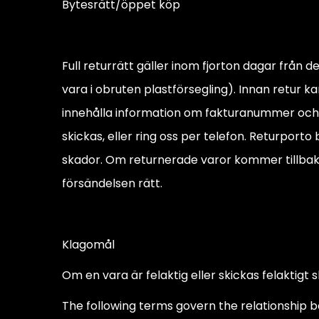
Bytesrätt/öppet köp
Full returrätt gäller inom fjorton dagar från 
vara i obruten plastförsegling). Innan retur
innehålla information om fakturanummer och 
skickas, eller ring oss per telefon. Returport
skador. Om returnerade varor kommer tillbaka t
försändelsen rätt.
Klagomål
Om en vara är felaktig eller skickas felaktig
The following terms govern the relationship 