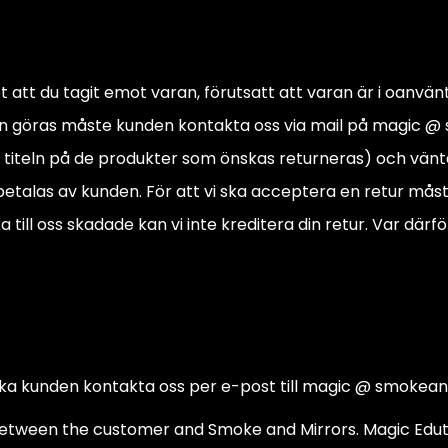
det att du tagit emot varan, förutsatt att varan är i oanv
 kan göras måste kunden kontakta oss via mail på magic
titeln på de produkter som önskas returneras) och vänt
o betalas av kunden. För att vi ska acceptera en retur må
ill oss skadade kan vi inte kreditera din retur. Var därfö
t ska kunden kontakta oss per e-post till magic @ smokean
between the customer and Smoke and Mirrors. Magic Edut