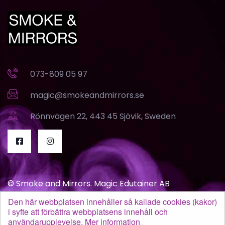
073-809 05 97
magic@smokeandmirrors.se
Rönnvägen 22, 443 45 Sjövik, Sweden
© Smoke and Mirrors. Magic Edutainer AB
Den här webbplatsen innehåller så kallade cookies (kakor)
i syfte att förbättra webbplatsens innehåll och
Links
användarupplevelse.
Mer information