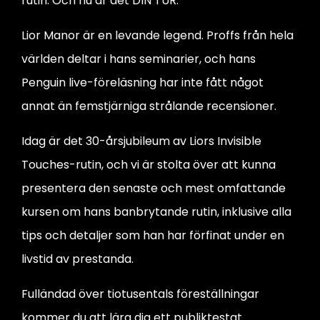
rutin. Och nu är det DIN TUR.
Lior Manor är en levande legend. Proffs från hela
världen deltar i hans seminarier, och hans
Penguin live-föreläsning har inte fått något
annat än femstjärniga strålande recensioner.
Idag är det 30-årsjubileum av Liors Invisible
Touches-rutin, och vi är stolta över att kunna
presentera den senaste och mest omfattande
kursen om hans banbrytande rutin, inklusive alla
tips och detaljer som han har förfinat under en
livstid av prestanda.
Fulländad över tiotusentals föreställningar
kommer du att lära dig ett publiktestat